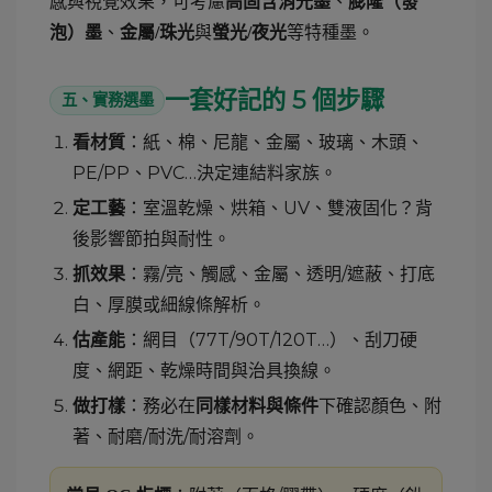
感與視覺效果，可考慮
、
高固含消光墨
膨隆（發
、
與
等特種墨。
泡）墨
金屬/珠光
螢光/夜光
一套好記的 5 個步驟
五、實務選墨
：紙、棉、尼龍、金屬、玻璃、木頭、
看材質
PE/PP、PVC…決定連結料家族。
：室溫乾燥、烘箱、UV、雙液固化？背
定工藝
後影響節拍與耐性。
：霧/亮、觸感、金屬、透明/遮蔽、打底
抓效果
白、厚膜或細線條解析。
：網目（77T/90T/120T…）、刮刀硬
估產能
度、網距、乾燥時間與治具換線。
：務必在
下確認顏色、附
做打樣
同樣材料與條件
著、耐磨/耐洗/耐溶劑。