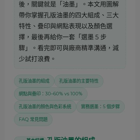
後，關鍵就是「油墨」。本文用圖解
帶你掌握孔版油墨的
、
四大組成
三大
、
以及
特性
疊印與網點表現
顏色選
，最後再給你一套「選墨 5 步
擇
驟」。看完即可與廠商精準溝通，減
少試打浪費。
孔版油墨的組成
孔版油墨的主要特性
網點與疊印：30–60% vs 100%
孔版油墨的顏色與色彩系統
實務選墨：5 個步驟
FAQ 常見問題