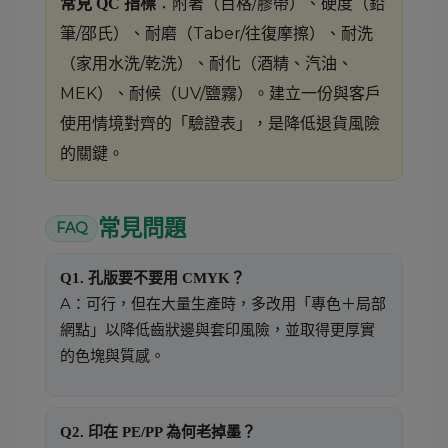
：附著（百格/膠帶）、硬度（鉛
常見 QC 指標
筆/邵氏）、耐磨（Taber/往復摩擦）、耐洗
（家用水洗/乾洗）、耐化（酒精、汽油、
MEK）、耐候（UV/鹽霧）。建立一份與客戶
使用情境對齊的「驗證表」，是降低退貨風險
的關鍵。
常見問題
FAQ
Q1. 孔版要不要用 CMYK？
A：可行，但在大量生產時，多改用「專色＋局部
網點」以降低齒狀邊與套印風險，並取得更厚實
的色塊與質感。
Q2. 印在 PE/PP 為何老掉墨？