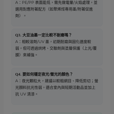
A：PE/PP 表面能低，需先做電暈/火焰處理，並
選用對應附著配方（如聚烯烴專用墨/附著促進
劑）。
Q3. 大豆油墨一定比較不耐磨嗎？
A：相較溶劑/UV 墨，初期耐磨與固化速度較
弱，但可透過烘烤、交聯劑與塗層保護（上光/覆
膜）來補強。
Q4. 要如何穩定夜光/螢光的顏色？
A：夜光顆粒大，建議以較粗網目、降低剪切；螢
光顏料抗光性弱，適合室內與短期活動品並加上
抗 UV 清漆。