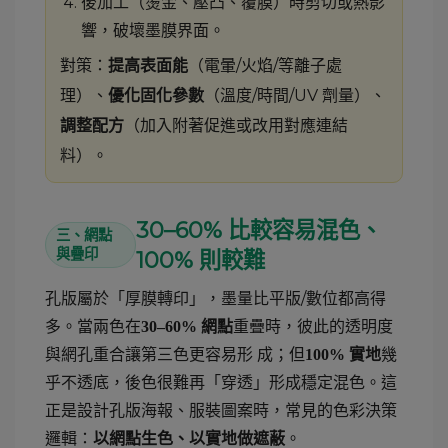
後加工（燙金、壓凸、覆膜）時剪切或熱影
響，破壞墨膜界面。
對策：
（電暈/火焰/等離子處
提高表面能
理）、
（溫度/時間/UV 劑量）、
優化固化參數
（加入附著促進或改用對應連結
調整配方
料）。
30–60% 比較容易混色、
三、網點
與疊印
100% 則較難
孔版屬於「厚膜轉印」，墨量比平版/數位都高得
多。當兩色在
重疊時，彼此的透明度
30–60% 網點
與網孔重合讓第三色更容易形 成；但
幾
100% 實地
乎不透底，後色很難再「穿透」形成穩定混色。這
正是設計孔版海報、服裝圖案時，常見的色彩決策
邏輯：
。
以網點生色、以實地做遮蔽