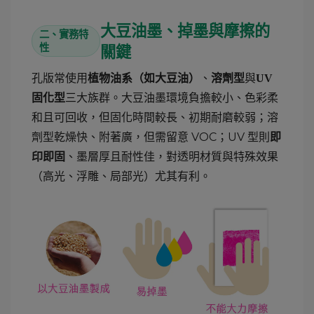
大豆油墨、掉墨與摩擦的
二、實務特
性
關鍵
孔版常使用
、
與
植物油系（如大豆油）
溶劑型
UV
三大族群。大豆油墨環境負擔較小、色彩柔
固化型
和且可回收，但固化時間較長、初期耐磨較弱；溶
劑型乾燥快、附著廣，但需留意 VOC；UV 型則
即
、墨層厚且耐性佳，對透明材質與特殊效果
印即固
（高光、浮雕、局部光）尤其有利。