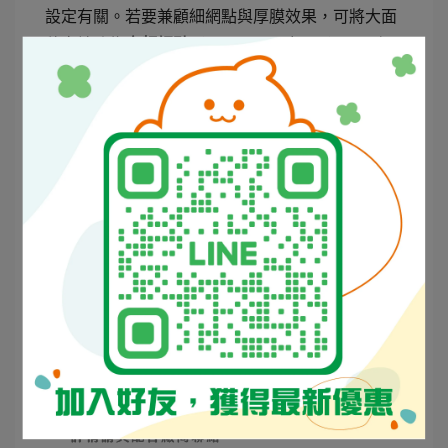
設定有關。若要兼顧細網點與厚膜效果，可將大面
積實地改為
（Stochastic/FMX），既保
高頻細點
留視覺實地、又降低回黏與烘乾壓力。另可透過
退
避免套印邊緣露白。
網（trapping）
孔版油墨的顏色與選項
四、色彩系統
市面孔版油墨
為基礎，再
常以 12～25 色的標準色
透過調墨系統對應 PANTONE®。與平版不同的
是，孔版多半不直接使用 CMYK 網印量產，而是
以
達到扎實色塊與質感。若需精準
專色＋少量網點
色彩管理，請向配色廠商索取對應的
Solid
參考，並於相同基材、網目與烘烤
Coated/Uncoated
條件下打樣確認。