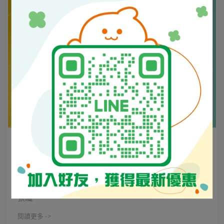
麥小編 | 2026-06-23
紙張絲向是什麼？印刷、裝訂與紙盒設計必
懂的紙張纖維方向指南
紙也有方向嗎？ 有的。印刷常說的「絲向」，指的是紙
張纖⋯
閱讀更多 ->