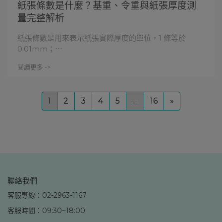
紙張條數是什麼？基重、令重與紙張厚度測
量完整解析
紙張條數是用來表示紙張實際厚度的單位，1 條等於
0.01mm；⋯
閱讀更多 ->
1
2
3
4
5
…
16
»
聯絡我們
客服專線：02-2963-1167
客服時間：09:30~18:00