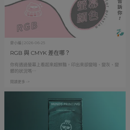
麥小編 | 2026-06-25
RGB 與 CMYK 差在哪？
你有遇過螢幕上看起來超鮮豔，印出來卻變暗、變灰、變
髒的狀況嗎⋯
閱讀更多 ->