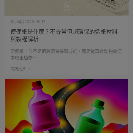
麥小編 | 2026-06-17
便便紙是什麼？不尋常但超環保的造紙材料
與製程解析
便便紙，並不是把糞便直接壓成紙，而是從草食動物糞便
中取出植物⋯
閱讀更多 ->