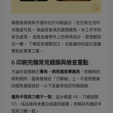
導圓角與倒角不僅存在於印刷設計，在日常生活中
也隨處可見。 無論是家具的圓潤邊角、木工手作的
安全處理， 或是金屬零件上的修角設計，原理都如
出一轍。 了解這些細節加工，也能讓你的設計語彙
更貼近專業工藝。
6
印刷完稿常見錯誤與檢查重點
不論你習慣稱它
，完稿時的
導角、倒角還是導圓角
原則相同：圓角要做在「刀模線」上，不是把圖案
四個角畫圓就好。以下是最常見的完稿錯誤：
：設計稿畫 R6、刀模卻開
圓角半徑與刀模不一致
R3，成品邊角會露白或裁到圖案；完稿前先確認半
徑與刀模一致。