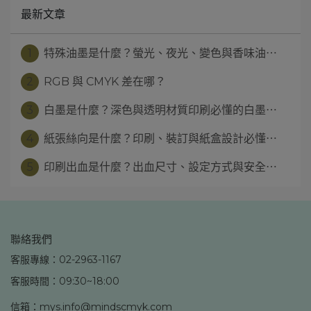
最新文章
1
特殊油墨是什麼？螢光、夜光、變色與香味油⋯
2
RGB 與 CMYK 差在哪？
3
白墨是什麼？深色與透明材質印刷必懂的白墨⋯
4
紙張絲向是什麼？印刷、裝訂與紙盒設計必懂⋯
5
印刷出血是什麼？出血尺寸、設定方式與安全⋯
聯絡我們
客服專線：02-2963-1167
客服時間：09:30~18:00
信箱：mys.info@mindscmyk.com