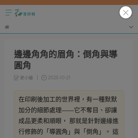
邊邊角角的眉角：倒角與導
圓角
麥小編
2025-10-21
在印刷後加工的世界裡，有一種默默
加分的細節處理——它不奪目、卻讓
成品更柔和順眼， 那就是針對邊緣進
行修飾的「
」與「
」。 這
導圓角
倒角