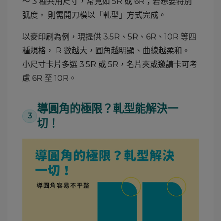
～ 3 種共用尺寸，常見如 5R 或 6R；若想要特別
弧度， 則需開刀模以「軋型」方式完成。
以麥印刷為例，現提供 3.5R、5R、6R、10R 等四
種規格， R 數越大，圓角越明顯、曲線越柔和。
小尺寸卡片多選 3.5R 或 5R，名片夾或邀請卡可考
慮 6R 至 10R。
導圓角的極限？軋型能解決一
3
切！