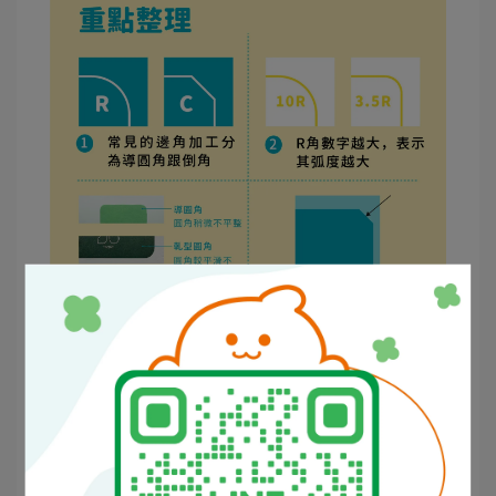
常見邊角加工分為導圓角（R）與倒角（C）。
R 角數字越大，圓弧越大；倒角則是直接切出斜
線。