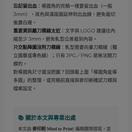
：導圓角的完稿一樣要留出血（一般
忘記留出血
3mm），底色與滿版圖延伸到出血線，避免裁切
後露白邊。
：文字與 LOGO 建議往內
重要資訊離刀模線太近
縮至少 3mm，避免軋型公差裁到內容。
：軋型需要向量刀模線（獨
只交點陣圖沒附刀模線
立圖層或專色線）；只有 JPG／PNG 是無法開刀
模的。
對導圓角尺寸還沒把握？回頭看上面「導圓角能導
多圓」的整理，或完稿前直接與麥印刷確認刀模與
檔案設定。
📚 關於本文與專業出處
本文由
編輯團隊撰寫，並
麥印刷 Mind to Print!