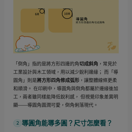
「倒角」指的是將方形四邊的角
，常見於
切成斜角
工業設計與木工領域，用以減少銳利邊緣； 而「導
圓角」則是
，讓整體線條更柔
將方形四角修成弧形
和順滑。 在印刷中，導圓角與倒角都屬於邊緣後加
工，兩者雖同樣能降低銳利感， 但視覺印象差異明
顯——導圓角圓潤可愛，倒角俐落現代。
導圓角能導多圓？尺寸怎麼看？
2