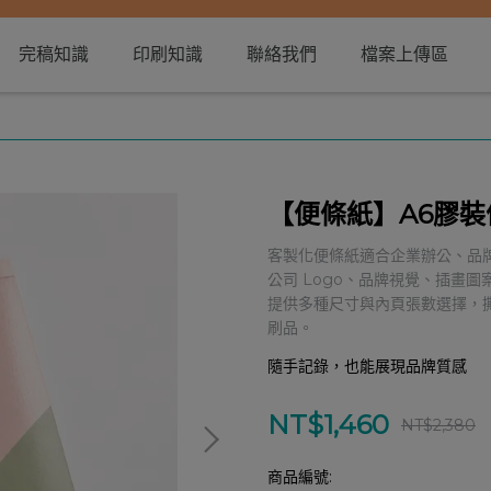
完稿知識
印刷知識
聯絡我們
檔案上傳區
【便條紙】A6膠裝便
客製化便條紙適合企業辦公、品
公司 Logo、品牌視覺、插畫
提供多種尺寸與內頁張數選擇，
刷品。
隨手記錄，也能展現品牌質感
NT$1,460
NT$2,380
商品編號: