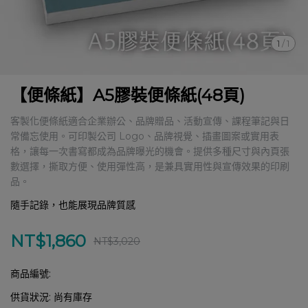
1
/
1
【便條紙】A5膠裝便條紙(48頁)
客製化便條紙適合企業辦公、品牌贈品、活動宣傳、課程筆記與日
常備忘使用。可印製公司 Logo、品牌視覺、插畫圖案或實用表
格，讓每一次書寫都成為品牌曝光的機會。提供多種尺寸與內頁張
數選擇，撕取方便、使用彈性高，是兼具實用性與宣傳效果的印刷
品。
隨手記錄，也能展現品牌質感
NT$1,860
NT$3,020
商品編號:
供貨狀況:
尚有庫存