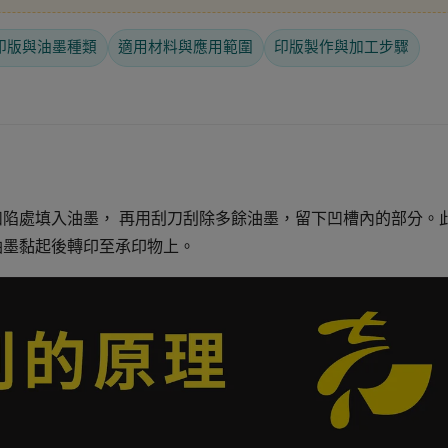
印版與油墨種類
適用材料與應用範圍
印版製作與加工步驟
凹陷處填入油墨， 再用刮刀刮除多餘油墨，留下凹槽內的部分。
油墨黏起後轉印至承印物上。