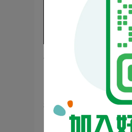
主要結構包含：
印版台與凹版（填油墨）
刮刀與鋪墨刷（控制油墨均勻）
矽膠印頭（負責轉印圖紋）
升降機構與橫軸導軌（控制移印位置）
工作流程如下：
在凹版中注入油墨 → 刮刀刮除多餘
印頭下壓，黏取油墨層。