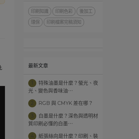
印刷知識
印刷色彩
後加工
環保
印刷檔案完稿須知
最新文章
此
1
特殊油墨是什麼？螢光、夜
光、變色與香味油⋯
2
RGB 與 CMYK 差在哪？
3
白墨是什麼？深色與透明材
質印刷必懂的白墨⋯
4
紙張絲向是什麼？印刷、裝