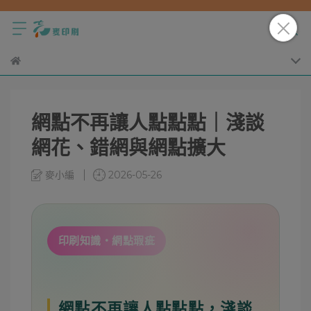
網點不再讓人點點點｜淺談
網花、錯網與網點擴大
麥小編
2026-05-26
印刷知識・網點瑕疵
網點不再讓人點點點，淺談