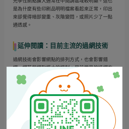
光學性網點擴大通常在中間調區域較明顯。這也
是為什麼有些印刷品明明檔案看起來正常，印出
來卻覺得暗部變重、灰階變悶，或照片少了一點
通透感。
延伸閱讀：目前主流的過網技術
過網技術會影響網點的排列方式，也會影響錯
網、網花與網點擴大的控制。目前常見的過網方
式包含 AM 調幅網點、FM 調頻網點與複合式網
點三種。
過
特色
網
方