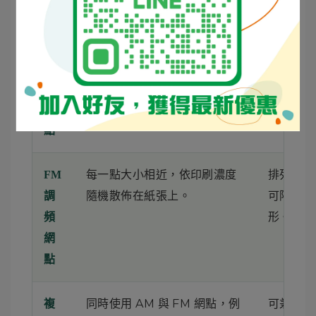
式
網點間距固定，透過網點大小
技術成熟
AM
變化表現濃淡。
泛，是目
調
網方式。
幅
網
點
每一點大小相近，依印刷濃度
排列較不
FM
隨機散佈在紙張上。
可降低錯
調
形。
頻
網
點
同時使用 AM 與 FM 網點，例
可兼具兩
複