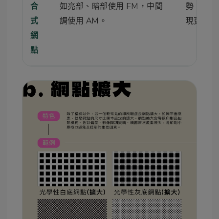
如亮部、暗部使用 FM，中間
勢，讓層
合
調使用 AM。
現更平衡
式
網
點