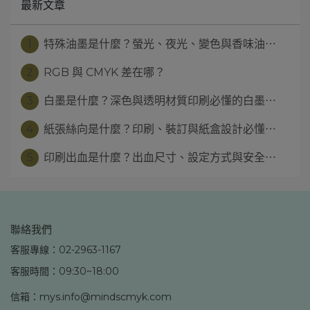
最新文章
1
特殊油墨是什麼？螢光、夜光、變色與香味油⋯
2
RGB 與 CMYK 差在哪？
3
白墨是什麼？深色與透明材質印刷必懂的白墨⋯
4
紙張絲向是什麼？印刷、裝訂與紙盒設計必懂⋯
5
印刷出血是什麼？出血尺寸、設定方式與安全⋯
聯絡我們
客服專線：02-2963-1167
客服時間：09:30~18:00
信箱：mys.info@mindscmyk.com