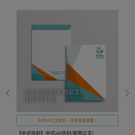
中式4K公文信封，企業專業首選！
【中式信封】中式4K信封(常用公文)
【