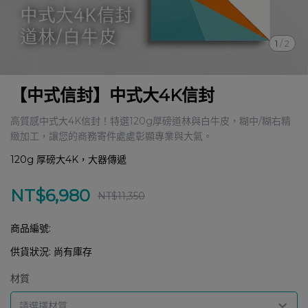
1
/
2
【中式信封】中式大4K信封
高質感中式大4K信封！特選120g厚磅道林與白牛皮，糊中/糊右精
緻加工，讓您的商務寄件處處彰顯專業與大氣。
120g 厚磅大4K，大器傳遞
NT$6,980
NT$11,350
商品編號:
供貨狀況:
尚有庫存
材質
請選擇材質