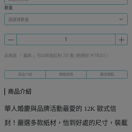
數量
請選擇數量
此商品 「 最高 」可以折抵紅利
251
點 (約等於
NT$251
)
商品介紹
規格說明
運送規範
商品介紹
華人婚慶與品牌活動最愛的 12K 歐式信
封！嚴選多款紙材，恰到好處的尺寸，裝載