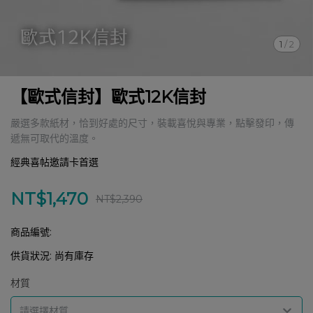
1
/
2
【歐式信封】歐式12K信封
嚴選多款紙材，恰到好處的尺寸，裝載喜悅與專業，點擊發印，傳
遞無可取代的溫度。
經典喜帖邀請卡首選
NT$1,470
NT$2,390
商品編號:
供貨狀況:
尚有庫存
材質
請選擇材質