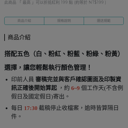
此商品 「 最高 」可以折抵紅利
199
點 (約等於
NT$199
)
商品介紹
規格說明
運送規範
商品介紹
搭配五色（白、粉紅、粉藍、粉綠、粉黃）
選擇，讓您輕鬆執行顏色管理！
印前人員
審稿完並與客戶確認圖面及印製資
訊正確後開始算起
，約
6~9
個工作天(不含例
假日及國定假日)寄出
。
每日
17:30
截稿停止收檔案，逾時皆算隔日
件。