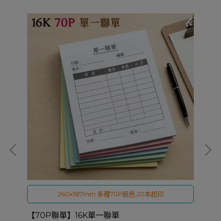
260x187mm 多種70P紙色 20本起印
【70P聯單】16K單一聯單
【