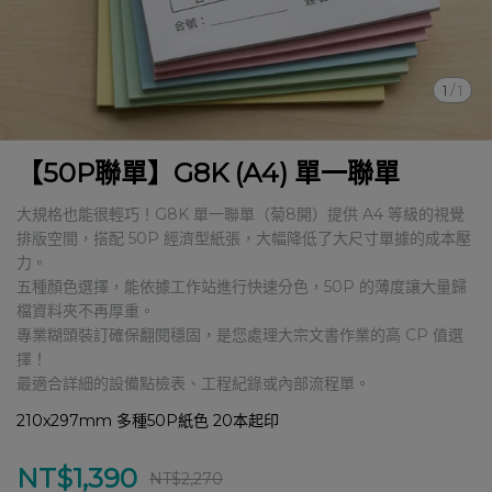
1
/
1
【50P聯單】G8K (A4) 單一聯單
大規格也能很輕巧！G8K 單一聯單（菊8開）提供 A4 等級的視覺
排版空間，搭配 50P 經濟型紙張，大幅降低了大尺寸單據的成本壓
力。
五種顏色選擇，能依據工作站進行快速分色，50P 的薄度讓大量歸
檔資料夾不再厚重。
專業糊頭裝訂確保翻閱穩固，是您處理大宗文書作業的高 CP 值選
擇！
最適合詳細的設備點檢表、工程紀錄或內部流程單。
210x297mm 多種50P紙色 20本起印
NT$1,390
NT$2,270