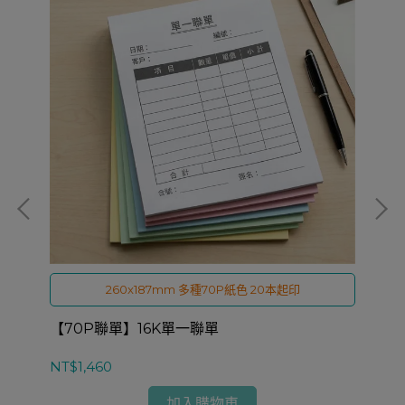
260x187mm 多種70P紙色 20本起印
【70P聯單】16K單一聯單
【
NT$1,460
NT
加入購物車