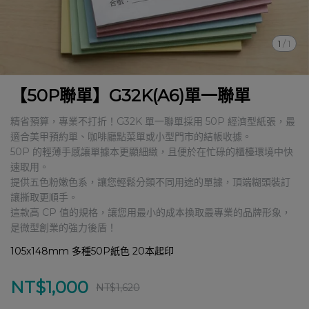
1
/
1
【50P聯單】G32K(A6)單一聯單
精省預算，專業不打折！G32K 單一聯單採用 50P 經濟型紙張，最
適合美甲預約單、咖啡廳點菜單或小型門市的結帳收據。
50P 的輕薄手感讓單據本更顯細緻，且便於在忙碌的櫃檯環境中快
速取用。
提供五色粉嫩色系，讓您輕鬆分類不同用途的單據，頂端糊頭裝訂
讓撕取更順手。
這款高 CP 值的規格，讓您用最小的成本換取最專業的品牌形象，
是微型創業的強力後盾！
105x148mm 多種50P紙色 20本起印
NT$1,000
NT$1,620