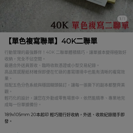
1
/
1
【單色複寫聯單】40K二聯單
行動管理的最強夥伴！40K 二聯單體積精巧，讓單據本變得極致好
收納，完全不佔空間。
最適合外送員簽收、臨時收款憑證或小型交易紀錄。
高品質感壓紙材確保即便在忙碌的書寫環境中也能有清晰的複寫效
果。
搭配五色分色系統與穩固糊頭裝訂，讓每一張撕下的副本都整齊美
觀。
輕巧化的設計，讓您在外勤或零售場景中，依然能精準、專業地完
成每一份單據備份。
189x105mm 20本起印 輕巧隨行好收納，外送、收款紀錄隨手即
發。