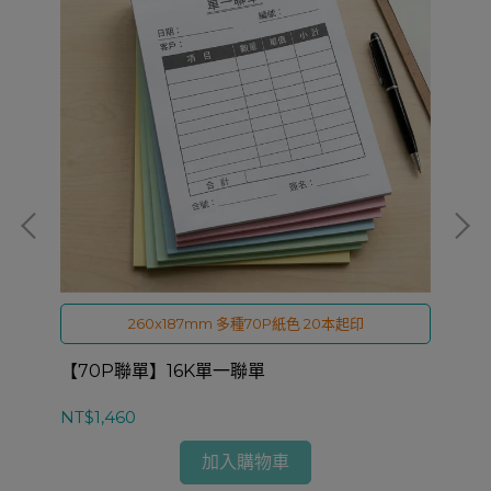
260x187mm 多種70P紙色 20本起印
【70P聯單】16K單一聯單
【
NT$1,460
NT
加入購物車