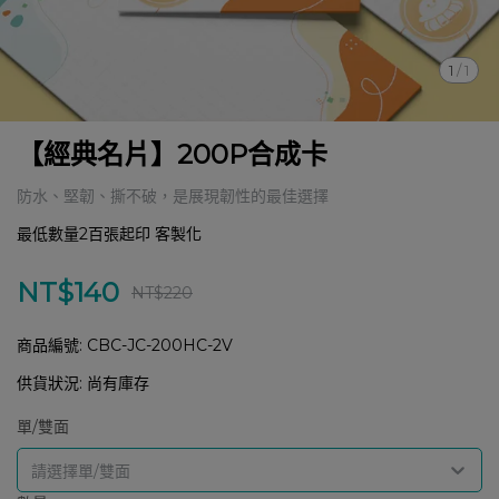
1
/
1
【經典名片】200P合成卡
防水、堅韌、撕不破，是展現韌性的最佳選擇
最低數量2百張起印 客製化
NT$140
NT$220
商品編號:
CBC-JC-200HC-2V
供貨狀況:
尚有庫存
單/雙面
請選擇單/雙面