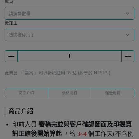
數量
請選擇數量
後加工
請選擇後加工
此商品 「 最高 」可以折抵紅利
18
點 (約等於
NT$18
)
商品介紹
規格說明
運送規範
商品介紹
印前人員
審稿完並與客戶確認圖面及印製資
訊正確後開始算起
，約
3~4
個工作天(不含例