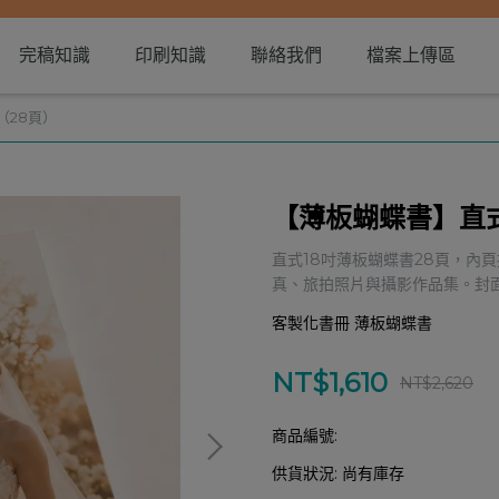
完稿知識
印刷知識
聯絡我們
檔案上傳區
（28頁）
【薄板蝴蝶書】直式
直式18吋薄板蝴蝶書28頁，內
真、旅拍照片與攝影作品集。封
客製化書冊 薄板蝴蝶書
NT$1,610
NT$2,620
商品編號:
供貨狀況:
尚有庫存