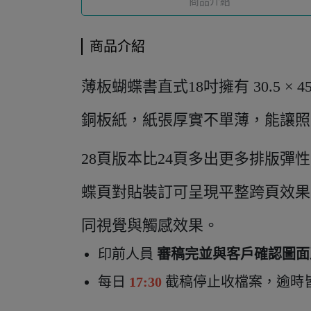
商品介紹
商品介紹
薄板蝴蝶書直式18吋擁有 30.5 
銅板紙，紙張厚實不單薄，能讓照
28頁版本比24頁多出更多排版
蝶頁對貼裝訂可呈現平整跨頁效果
同視覺與觸感效果。
印前人員
審稿完並與客戶確認圖面
每日
17:30
截稿停止收檔案，逾時