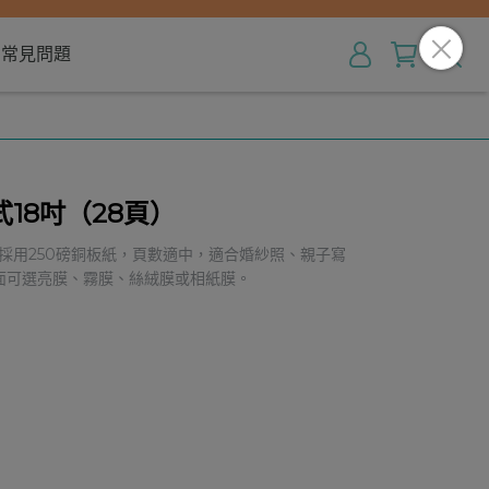
常見問題
18吋（28頁）
頁採用250磅銅板紙，頁數適中，適合婚紗照、親子寫
面可選亮膜、霧膜、絲絨膜或相紙膜。