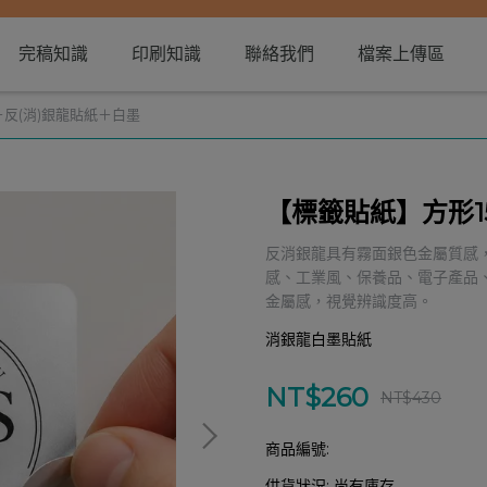
完稿知識
印刷知識
聯絡我們
檔案上傳區
－反(消)銀龍貼紙＋白墨
【標籤貼紙】方形1
反消銀龍具有霧面銀色金屬質感
感、工業風、保養品、電子產品
金屬感，視覺辨識度高。
消銀龍白墨貼紙
NT$260
NT$430
商品編號:
供貨狀況:
尚有庫存