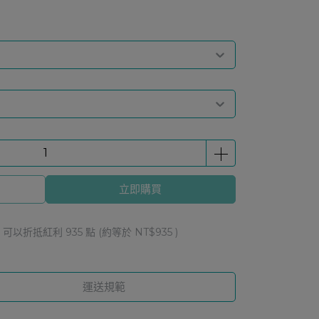
立即購買
 」可以折抵紅利
935
點 (約等於
NT$935
)
運送規範