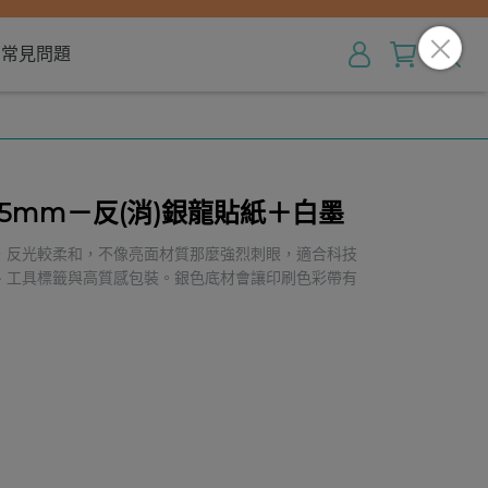
常見問題
5mm－反(消)銀龍貼紙＋白墨
，反光較柔和，不像亮面材質那麼強烈刺眼，適合科技
、工具標籤與高質感包裝。銀色底材會讓印刷色彩帶有