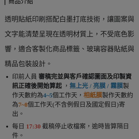
商品介紹
透明貼紙印刷搭配白墨打底技術，讓圖案與
文字能清楚呈現在透明材質上，不受底色影
響，適合客製化商品標籤、玻璃容器貼紙與
精品包裝設計。
印前人員
審稿完並與客戶確認圖面及印製資
訊正確後開始算起
，
無上光 / 亮膜 / 霧膜
製
作天數約為
4~5
個工作天，
相紙膜
製作天數約
為
7~8
個工作天
(不含例假日及國定假日)寄
出
。
每日
17:30
截稿停止收檔案，逾時皆算隔日
件。