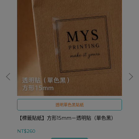
透明單色黑貼紙
【標籤貼紙】方形15mm－透明貼（單色黑）
【
NT$260
NT