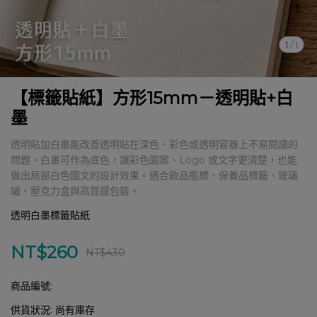
1
/
1
【標籤貼紙】方形15mm－透明貼+白
墨
透明貼加白墨能改善透明貼在深色、彩色或透明容器上不易閱讀的
問題。白墨可作為底色，讓彩色圖案、Logo 或文字更清楚，也能
做出局部白色圖文的設計效果。適合飲品瓶標、保養品標籤、玻璃
罐、壓克力盒與高質感包裝。
透明白墨標籤貼紙
NT$260
NT$430
商品編號:
供貨狀況:
尚有庫存